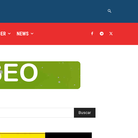
BER
NEWS