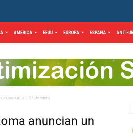
IA
AMÉRICA
EEUU
EUROPA
ESPAÑA
ANTI-U
 un paro total el 23 de enero
 Roma anuncian un