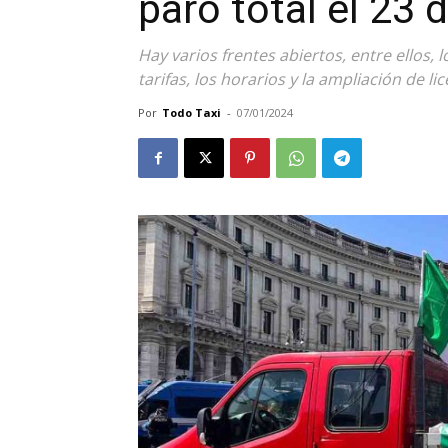
paro total el 23 
Hay varios frentes abiertos, entre ellos, l
tarifas, los horarios y la ampliación de lic
Por
Todo Taxi
-
07/01/2024