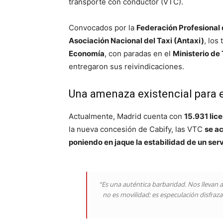
transporte con conductor (VTC).
Convocados por la
Federación Profesional
Asociación Nacional del Taxi (Antaxi)
, los
Economía
, con paradas en el
Ministerio de
entregaron sus reivindicaciones.
Una amenaza existencial para e
Actualmente, Madrid cuenta con
15.931 lice
la nueva concesión de Cabify, las VTC
se a
poniendo en jaque la estabilidad de un serv
“Es una auténtica barbaridad. Nos llevan a
no es movilidad: es especulación disfraz