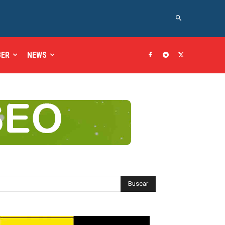
BER
NEWS