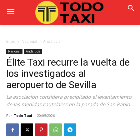
Inicio
Nacional
Andalucía
Nacional
Andalucía
Élite Taxi recurre la vuelta de
los investigados al
aeropuerto de Sevilla
La asociación considera precipitado el levantamiento
de las medidas cautelares en la parada de San Pablo
Por
Todo Taxi
-
20/05/2026