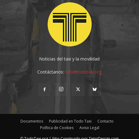
Noticias del taxi y la movilidad
Contáctanos:
info@todotaxi.org
Documentos
Publicidad en Todo Taxi
Contacto
Política de Cookies
Aviso Legal
©
TodoTaxi.org | Sitio Construido por
TimisDesign.com