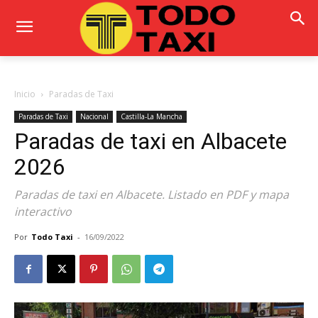
Inicio
Paradas de Taxi
Paradas de Taxi
Nacional
Castilla-La Mancha
Paradas de taxi en Albacete
2026
Paradas de taxi en Albacete. Listado en PDF y mapa
interactivo
Por
Todo Taxi
-
16/09/2022