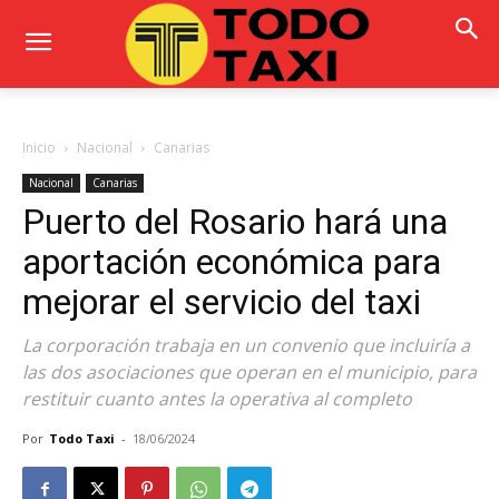
Inicio
Nacional
Canarias
Nacional
Canarias
Puerto del Rosario hará una
aportación económica para
mejorar el servicio del taxi
La corporación trabaja en un convenio que incluiría a
las dos asociaciones que operan en el municipio, para
restituir cuanto antes la operativa al completo
Por
Todo Taxi
-
18/06/2024