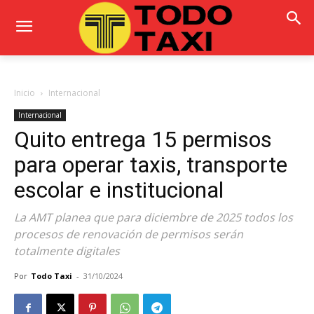
Inicio
Internacional
Internacional
Quito entrega 15 permisos
para operar taxis, transporte
escolar e institucional
La AMT planea que para diciembre de 2025 todos los
procesos de renovación de permisos serán
totalmente digitales
Por
Todo Taxi
-
31/10/2024