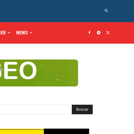
BER
NEWS