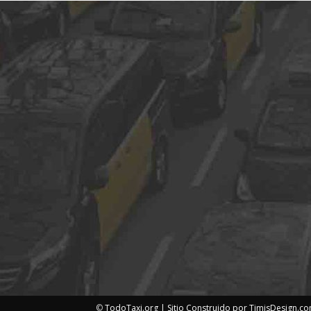
©
TodoTaxi.org | Sitio Construido por
TimisDesign.c