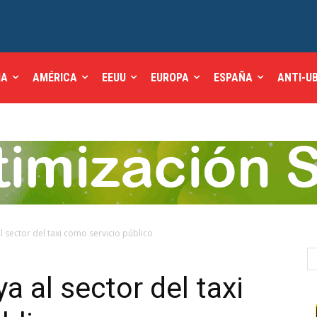
IA
AMÉRICA
EEUU
EUROPA
ESPAÑA
ANTI-U
l sector del taxi como servicio público
a al sector del taxi