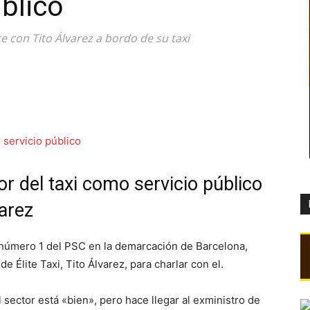
blico
e con Tito Álvarez a bordo de su taxi
tor del taxi como servicio público
varez
 número 1 del PSC en la demarcación de Barcelona,
de Élite Taxi, Tito Álvarez, para charlar con el.
 sector está «bien», pero hace llegar al exministro de