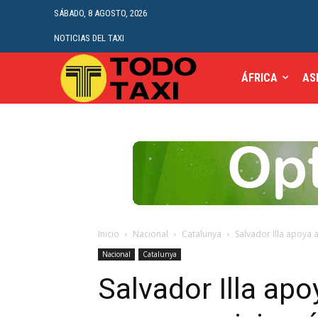
SÁBADO, 8 AGOSTO, 2026
NOTICIAS DEL TAXI
ÁFRICA
AS
Inicio
Nacional
Catalunya
Salvador Illa apoya a
Nacional
Catalunya
Salvador Illa apoy