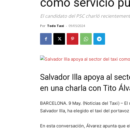
como servicio pú
El candidato del PSC charló recientement
Por
Todo Taxi
-
09/05/2024
Salvador Illa apoya al sec
en una charla con Tito Ál
BARCELONA. 9 May. (Noticias del Taxi) – El
Salvador Illa, ha elegido el taxi del portavoz 
En esta conversación, Álvarez apunta que el