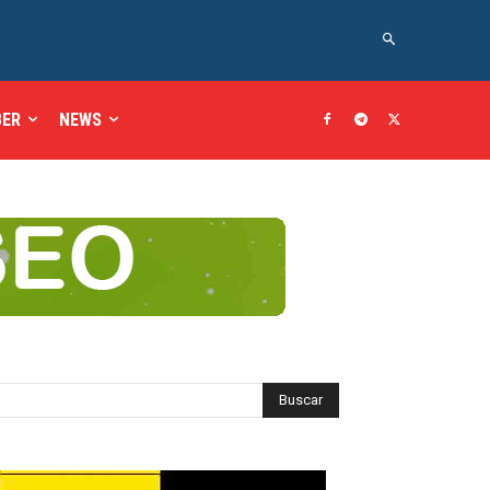
BER
NEWS