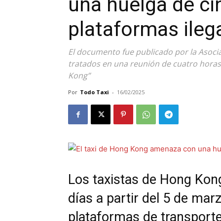
una huelga de ci
plataformas ileg
El documento fue publicado por la Asoci
tratados en una reunión de cuatro horas 
Kong”
Por
Todo Taxi
-
16/02/2025
Los taxistas de Hong Kon
días a partir del 5 de marz
plataformas de transporte