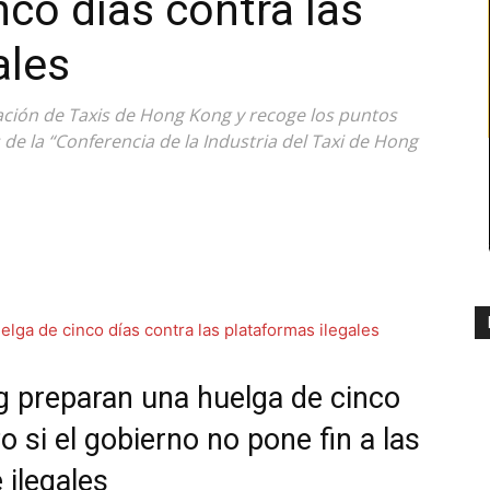
nco días contra las
ales
ación de Taxis de Hong Kong y recoge los puntos
de la “Conferencia de la Industria del Taxi de Hong
g preparan una huelga de cinco
o si el gobierno no pone fin a las
 ilegales