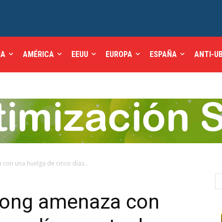
IA
AMÉRICA
EEUU
EUROPA
ESPAÑA
ANTI-U
con una huelga de cinco días...
 Kong amenaza con