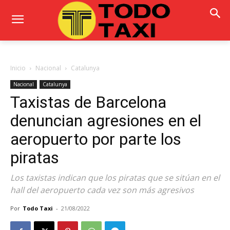
Inicio
Nacional
Catalunya
Nacional
Catalunya
Taxistas de Barcelona
denuncian agresiones en el
aeropuerto por parte los
piratas
Los taxistas indican que los piratas que se sitúan en el
hall del aeropuerto cada vez son más agresivos
Por
Todo Taxi
-
21/08/2022