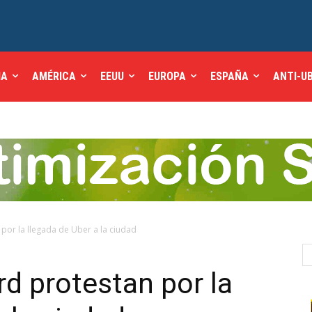
IA
AMÉRICA
EEUU
EUROPA
ESPAÑA
ANTI-U
por la llegada de Uber a la ciudad
rd protestan por la