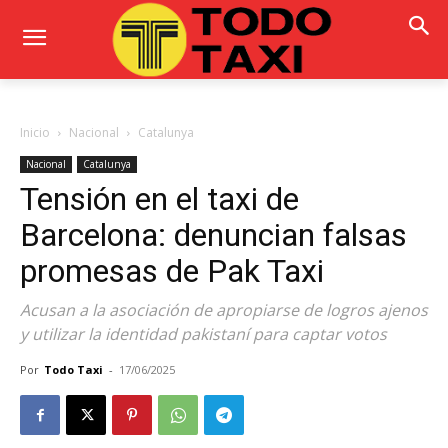
Inicio
Nacional
Catalunya
Nacional
Catalunya
Tensión en el taxi de
Barcelona: denuncian falsas
promesas de Pak Taxi
Acusan a la asociación de apropiarse de logros ajenos
y utilizar la identidad pakistaní para captar votos
Por
Todo Taxi
-
17/06/2025