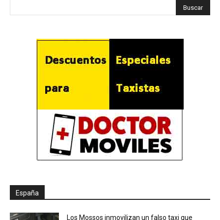
España
Los Mossos inmovilizan un falso taxi que