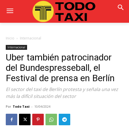
Inicio
Internacional
Internacional
Uber también patrocinador
del Bundespresseball, el
Festival de prensa en Berlín
El sector del taxi de Berlín protesta y señala una vez
más la difícil situación del sector
Por
Todo Taxi
-
10/04/2024