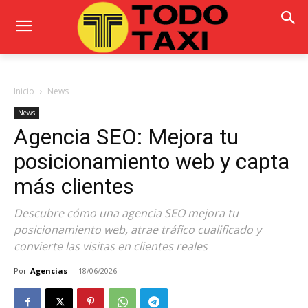
Inicio
News
News
Agencia SEO: Mejora tu
posicionamiento web y capta
más clientes
Descubre cómo una agencia SEO mejora tu
posicionamiento web, atrae tráfico cualificado y
convierte las visitas en clientes reales
Por
Agencias
-
18/06/2026