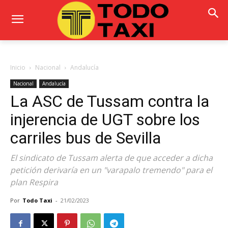
Inicio
Nacional
Andalucía
Nacional
Andalucía
La ASC de Tussam contra la
injerencia de UGT sobre los
carriles bus de Sevilla
El sindicato de Tussam alerta de que acceder a dicha
petición derivaría en un "varapalo tremendo" para el
plan Respira
Por
Todo Taxi
-
21/02/2023