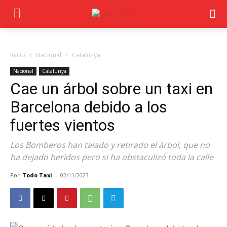
Inicio
Nacional
Catalunya
Nacional
Catalunya
Cae un árbol sobre un taxi en
Barcelona debido a los
fuertes vientos
Los Bomberos han talado y retirado el árbol, que no
ha dejado heridos pero si ha obstaculizó toda la calle
Por
Todo Taxi
-
02/11/2023