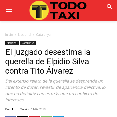
Inicio
Nacional
Catalunya
Nacional
Catalunya
El juzgado desestima la
querella de Elpidio Silva
contra Tito Álvarez
Del extenso relato de la querella se desprende un
intento de dotar, revestir de apariencia delictiva, lo
que en definitiva no es más que un conflicto de
intereses.
Por
Todo Taxi
-
11/02/2020