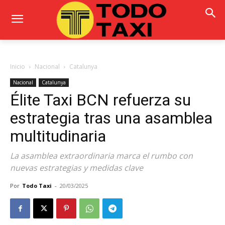
Inicio
Nacional
Catalunya
Nacional
Catalunya
Élite Taxi BCN refuerza su
estrategia tras una asamblea
multitudinaria
La asamblea extraordinaria marca el rumbo con
nuevas estrategias y medidas clave
Por
Todo Taxi
-
20/03/2025