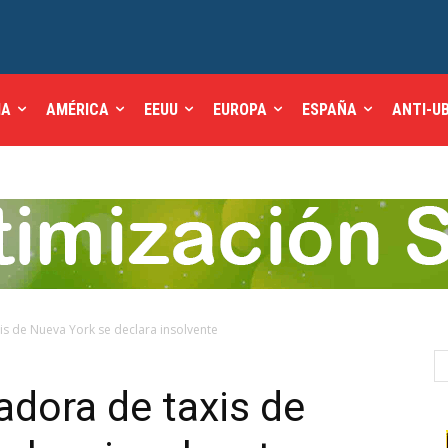
IA
AMÉRICA
EEUU
EUROPA
ESPAÑA
ANTI-U
s de Nueva York se declara insolvente
dora de taxis de