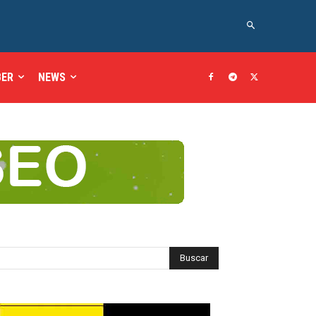
BER
NEWS