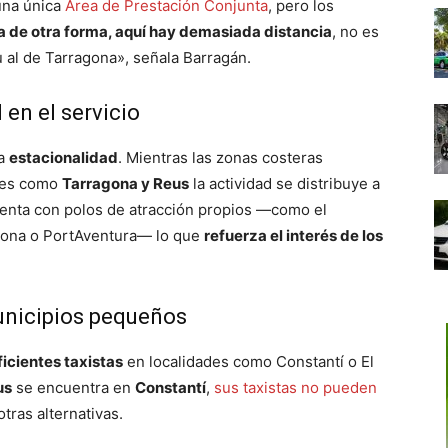
una única
Área de Prestación Conjunta
, pero los
a de otra forma, aquí hay demasiada distancia
, no es
u al de Tarragona», señala Barragán.
 en el servicio
la
estacionalidad
. Mientras las zonas costeras
des como
Tarragona y Reus
la actividad se distribuye a
uenta con polos de atracción propios —como el
gona o PortAventura— lo que
refuerza el interés de los
.
municipios pequeños
ficientes taxistas
en localidades como Constantí o El
us
se encuentra en
Constantí
,
sus taxistas no pueden
otras alternativas.