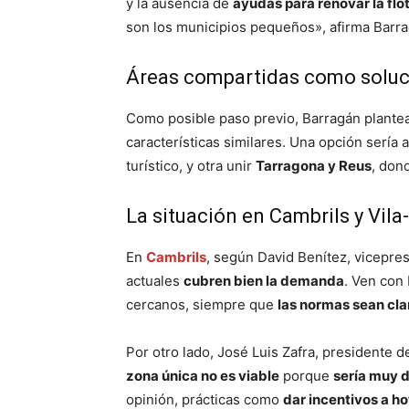
y la ausencia de
ayudas para renovar la flo
son los municipios pequeños», afirma Barra
Áreas compartidas como soluc
Como posible paso previo, Barragán plantea
características similares. Una opción sería
turístico, y otra unir
Tarragona y Reus
, don
La situación en Cambrils y Vila
En
Cambrils
, según David Benítez, vicepres
actuales
cubren bien la demanda
. Ven con
cercanos, siempre que
las normas sean cla
Por otro lado, José Luis Zafra, presidente d
zona única no es viable
porque
sería muy di
opinión, prácticas como
dar incentivos a ho