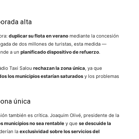
porada alta
ora:
duplicar su flota en verano
mediante la concesión
legada de dos millones de turistas, esta medida —
onde a un
planificado dispositivo de refuerzo
.
Ràdio Taxi Salou
rechazan la zona única
, ya que
dos los municipios estarían saturados
y los problemas
zona única
inión también es crítica. Joaquim Olivé, presidente de la
ros municipios no sea rentable
y que
se descuide la
derían la
exclusividad sobre los servicios del