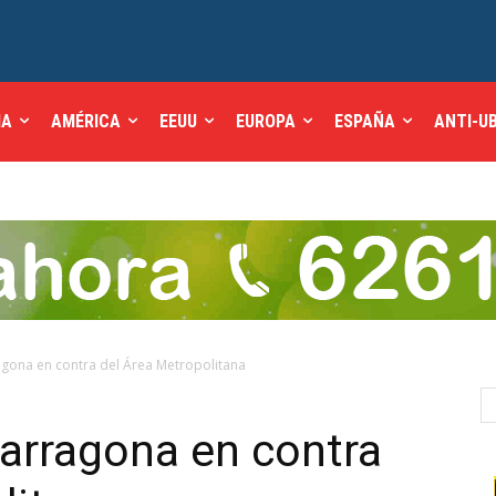
IA
AMÉRICA
EEUU
EUROPA
ESPAÑA
ANTI-U
agona en contra del Área Metropolitana
Tarragona en contra