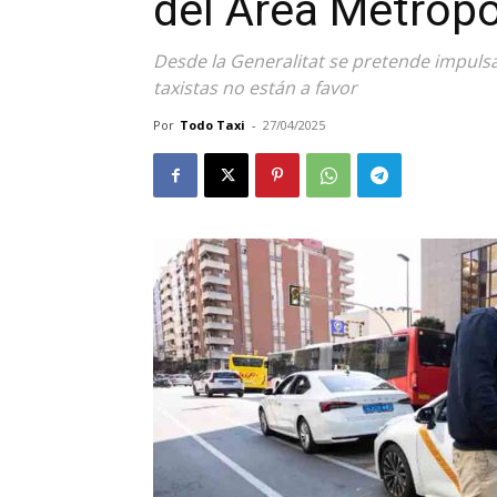
del Área Metropo
Desde la Generalitat se pretende impulsa
taxistas no están a favor
Por
Todo Taxi
-
27/04/2025