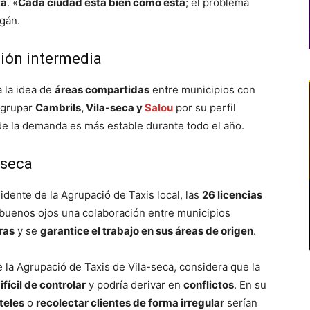
ta
. «
Cada ciudad está bien como está
; el problema
gán.
ión intermedia
 la idea de
áreas compartidas
entre municipios con
 agrupar
Cambrils, Vila-seca y
Salou
por su perfil
de la demanda es más estable durante todo el año.
-seca
idente de la Agrupació de Taxis local, las
26 licencias
 buenos ojos una colaboración entre municipios
ras
y se
garantice el trabajo en sus áreas de origen
.
e la Agrupació de Taxis de Vila-seca, considera que la
fícil de controlar
y podría derivar en
conflictos
. En su
teles
o
recolectar clientes de forma irregular
serían