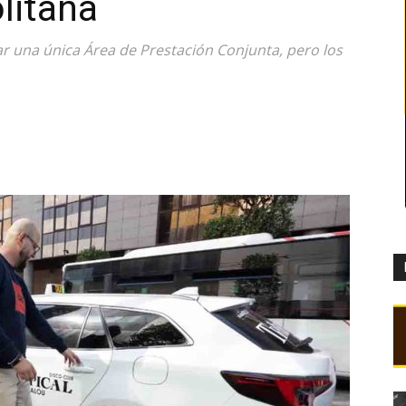
litana
r una única Área de Prestación Conjunta, pero los