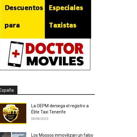
España
La OEPM deniega el registro a
Élite Taxi Tenerife
08/08/2026
Los Mossos inmovilizan un falso