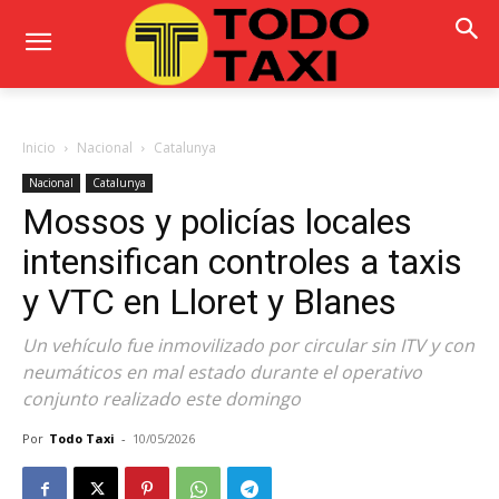
Inicio
Nacional
Catalunya
Nacional
Catalunya
Mossos y policías locales
intensifican controles a taxis
y VTC en Lloret y Blanes
Un vehículo fue inmovilizado por circular sin ITV y con
neumáticos en mal estado durante el operativo
conjunto realizado este domingo
Por
Todo Taxi
-
10/05/2026