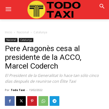
Inicio
Nacional
Catalunya
Nacional
Catalunya
Pere Aragonès cesa al
presidente de la ACCO,
Marcel Coderch
El President de la Generalitat lo hace tan sólo cinco
días después de reunirse con Élite Taxi
Por
Todo Taxi
-
15/02/2022