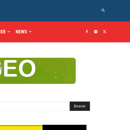
BER
NEWS