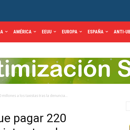
IA
AMÉRICA
EEUU
EUROPA
ESPAÑA
ANTI-U
illones a los taxistas tras la denuncia...
ue pagar 220