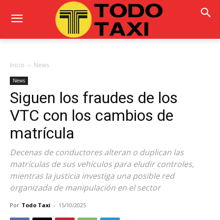
Inicio
News
News
Siguen los fraudes de los
VTC con los cambios de
matrícula
Decenas de conductores alteran o duplican las
matrículas de sus vehículos para eludir controles,
mientras la justicia investiga una posible red
organizada de manipulación en el sector
Por
Todo Taxi
-
15/10/2025