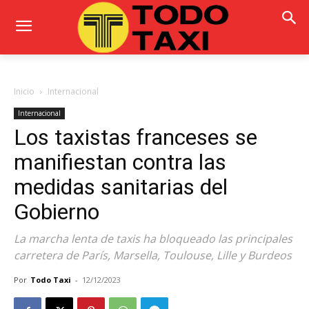
Inicio
Internacional
Internacional
Los taxistas franceses se
manifiestan contra las
medidas sanitarias del
Gobierno
La marcha lenta de taxis ha bloqueado las principales
carretera de París, Marsella, Toulouse, Lille y Burdeos
Por
Todo Taxi
-
12/12/2023