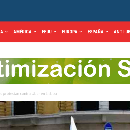
IA
AMÉRICA
EEUU
EUROPA
ESPAÑA
ANTI-U
s protestan contra Uber en Lisboa