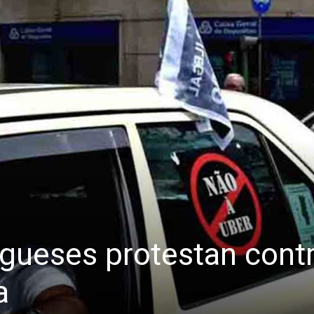
ugueses protestan cont
a