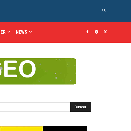
BER
NEWS