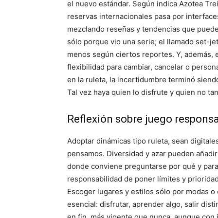
el nuevo estándar. Según indica Azotea Trei
reservas internacionales pasa por interfac
mezclando reseñas y tendencias que pueden 
sólo porque vio una serie; el llamado set-j
menos según ciertos reportes. Y, además, el
flexibilidad para cambiar, cancelar o perso
en la ruleta, la incertidumbre terminó siend
Tal vez haya quien lo disfrute y quien no tan
Reflexión sobre juego responsab
Adoptar dinámicas tipo ruleta, sean digitale
pensamos. Diversidad y azar pueden añadir f
donde conviene preguntarse por qué y para
responsabilidad de poner límites y priorid
Escoger lugares y estilos sólo por modas o
esencial: disfrutar, aprender algo, salir dis
en fin, más vigente que nunca, aunque con i