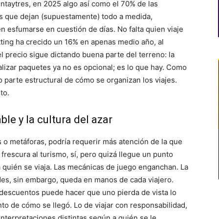
ntaytres, en 2025 algo así como el 70% de las
es que dejan (supuestamente) todo a medida,
esfumarse en cuestión de días. No falta quien viaje
etting ha crecido un 16% en apenas medio año, al
 precio sigue dictando buena parte del terreno: la
nalizar paquetes ya no es opcional; es lo que hay. Como
o parte estructural de cómo se organizan los viajes.
to.
le y la cultura del azar
s o metáforas, podría requerir más atención de la que
rescura al turismo, sí, pero quizá llegue un punto
 quién se viaja. Las mecánicas de juego enganchan. La
ades, sin embargo, queda en manos de cada viajero.
 descuentos puede hacer que uno pierda de vista lo
tinto de cómo se llegó. Lo de viajar con responsabilidad,
nterpretaciones distintas según a quién se le