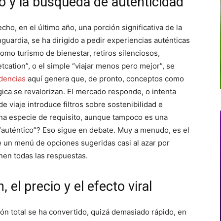
o y la búsqueda de autenticidad
ho, en el último año, una porción significativa de la
uardia, se ha dirigido a pedir experiencias auténticas
mo turismo de bienestar, retiros silenciosos,
cation”, o el simple “viajar menos pero mejor”, se
dencias
aquí genera que, de pronto, conceptos como
gica se revalorizan. El mercado responde, o intenta
e viaje introduce filtros sobre sostenibilidad e
una especie de requisito, aunque tampoco es una
 “auténtico”? Eso sigue en debate. Muy a menudo, es el
e un menú de opciones sugeridas casi al azar por
nen todas las respuestas.
, el precio y el efecto viral
ión total se ha convertido, quizá demasiado rápido, en