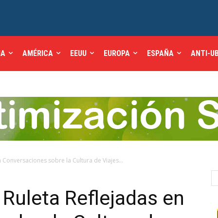
IA
AMÉRICA
EEUU
EUROPA
ESPAÑA
ANTI-U
 Conversaciones sobre la Cultura de Viajes...
 Ruleta Reflejadas en