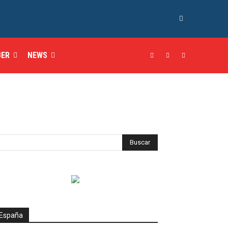
BER
NEWS
España