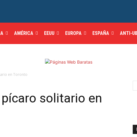
IA
AMÉRICA
EEUU
EUROPA
ESPAÑA
ANTI-U
itario en Toronto
 pícaro solitario en