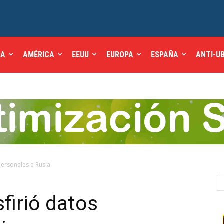
IA
AMÉRICA
EEUU
EUROPA
ESPAÑA
ANTI-U
personales a Rusia
firió datos