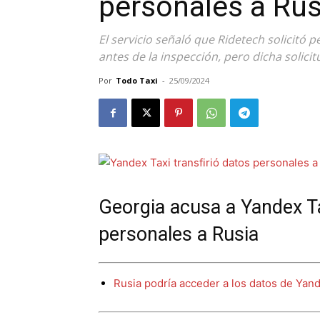
personales a Rus
El servicio señaló que Ridetech solicitó 
antes de la inspección, pero dicha solic
Por
Todo Taxi
-
25/09/2024
Georgia acusa a Yandex Ta
personales a Rusia
Rusia podría acceder a los datos de Yan