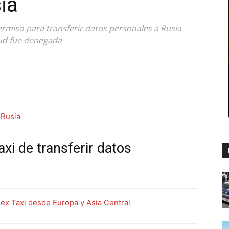
ia
permiso para transferir datos personales a Rusia
itud fue denegada
xi de transferir datos
dex Taxi desde Europa y Asia Central