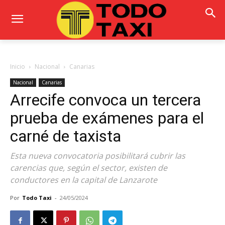
Inicio
Nacional
Canarias
Nacional
Canarias
Arrecife convoca un tercera
prueba de exámenes para el
carné de taxista
Esta nueva convocatoria posibilitará cubrir las
carencias que, según el sector, existen de
conductores en la capital de Lanzarote
Por
Todo Taxi
-
24/05/2024