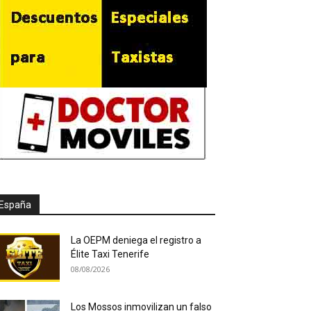
España
La OEPM deniega el registro a
Élite Taxi Tenerife
08/08/2026
Los Mossos inmovilizan un falso