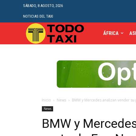
SÁBADO, 8 AGOSTO, 2026
NOTICIAS DEL TAXI
ÁFRICA
AS
Inicio
News
BMW y Mercedes analizan vender su
News
BMW y Mercedes 