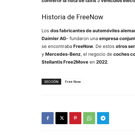
convertir la flota de taxis
a
vehículos eléct
Historia de FreeNow
Los
dos fabricantes de automóviles alema
Daimler AG
– fundaron una
empresa conjun
se encontraba
FreeNow
. De estos
otros se
y
Mercedes-Benz
, el negocio de
coches c
Stellantis Free2Move
en
2022
.
SECCIÓN
Free Now