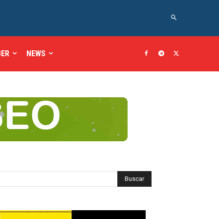
BER
NEWS