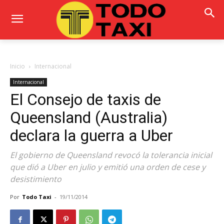
Inicio
Internacional
Internacional
El Consejo de taxis de
Queensland (Australia)
declara la guerra a Uber
El gobierno de Queensland revocó la tolerancia inicial
que dió a Uber en julio y emitió una orden de cese y
desistimiento
Por
Todo Taxi
-
19/11/2014