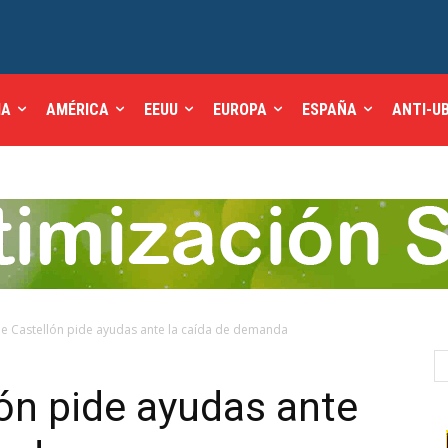
IA
AMÉRICA
EEUU
EUROPA
ESPAÑA
ANTI-U
 de Castellón pide ayudas ante la caída de demanda
lón pide ayudas ante