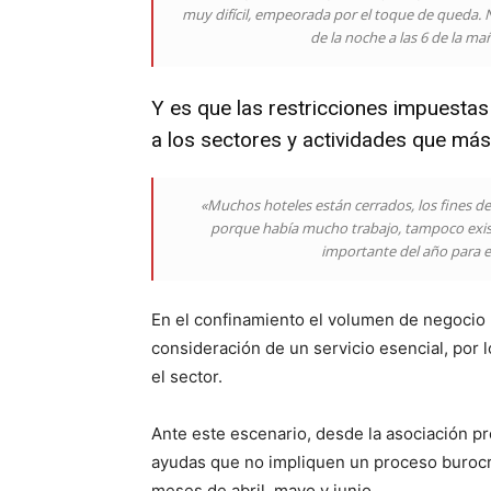
muy difícil, empeorada por el toque de queda. 
de la noche a las 6 de la ma
Y es que las restricciones impuestas
a los sectores y actividades que más
«Muchos hoteles están cerrados, los fines 
porque había mucho trabajo, tampoco exist
importante del año para e
En el confinamiento el volumen de negocio p
consideración de un servicio esencial, por
el sector.
Ante este escenario, desde la asociación pr
ayudas que no impliquen un proceso burocrá
meses de abril, mayo y junio.