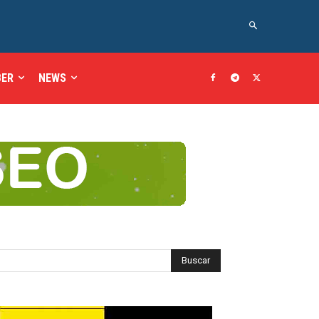
BER
NEWS