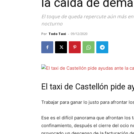
la caída de dem
El toque de queda repercute aún más en e
nocturno
Por
Todo Taxi
-
09/12/2020
El taxi de Castellón pide
Trabajar para ganar lo justo para afrontar l
Ese es el difícil panorama que afrontan los t
confinamiento, después el cierre del ocio no
provocado un descenso de la facturación de 