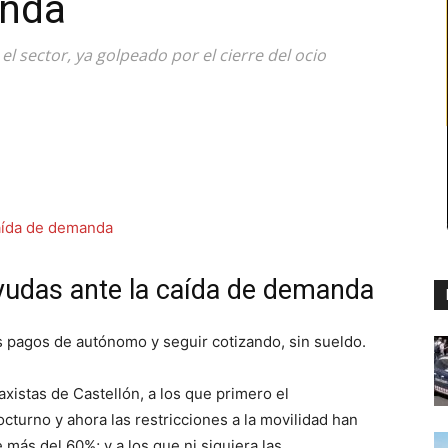
anda
l sector, ya golpeado por el cierre del ocio
 ayudas ante la caída de demanda
os pagos de autónomo y seguir cotizando, sin sueldo.
axistas de Castellón, a los que primero el
cturno y ahora las restricciones a la movilidad han
más del 60%; y a los que ni siquiera las