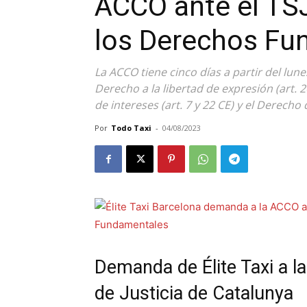
ACCO ante el TSJ
los Derechos Fu
La ACCO tiene cinco días a partir del lun
Derecho a la libertad de expresión (art. 
de intereses (art. 7 y 22 CE) y el Derecho 
Por
Todo Taxi
-
04/08/2023
Demanda de Élite Taxi a l
de Justicia de Catalunya