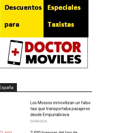
España
Los Mossos inmovilizan un falso
taxi que transportaba pasajeros
desde Empuriabrava
06/08/2026
2.400 licencias del taxi de