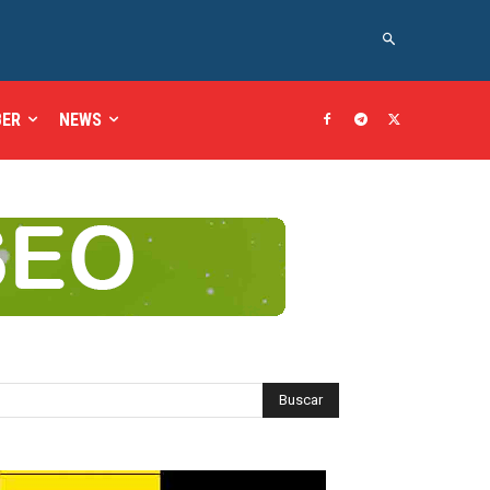
BER
NEWS