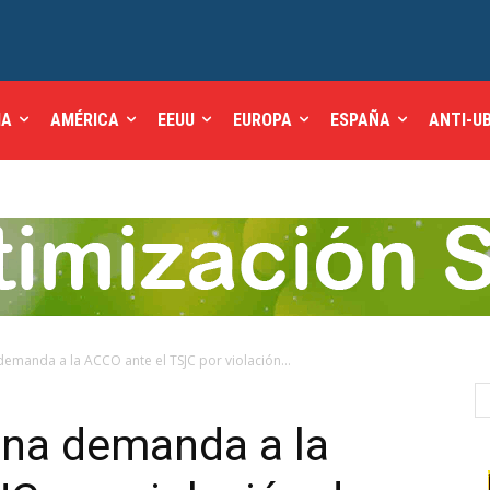
IA
AMÉRICA
EEUU
EUROPA
ESPAÑA
ANTI-U
 demanda a la ACCO ante el TSJC por violación...
lona demanda a la