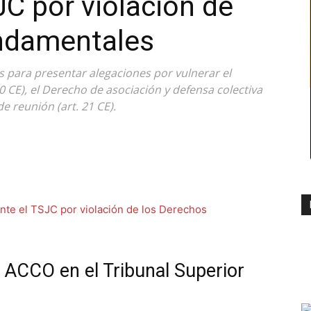
C por violación de
ndamentales
es para presentar alegaciones por vulnerar el
20 CE), el Derecho de asociación y defensa colectiva
de reunión (art. 21 CE).
a ACCO en el Tribunal Superior