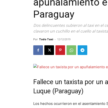
apuñalamiento en
Paraguay
Dos delincuentes subieron al taxi en el 
clavaron un cuchillo en el cuello al taxist
Por
Todo Taxi
-
12/12/2019
Fallece un taxista por un 
Luque (Paraguay)
Los hechos ocurrieron en el asentamiento 