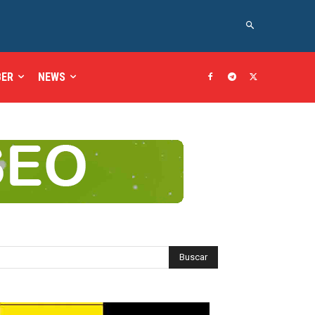
BER
NEWS