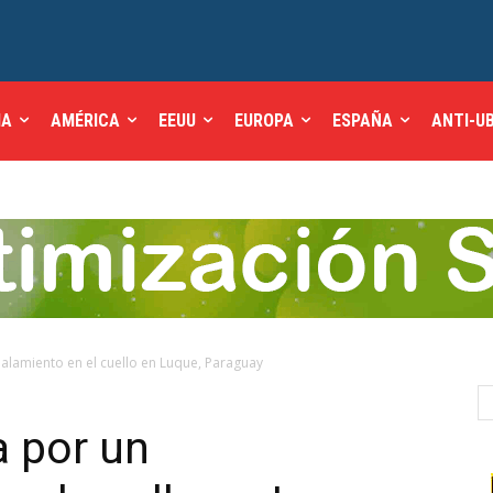
IA
AMÉRICA
EEUU
EUROPA
ESPAÑA
ANTI-U
ñalamiento en el cuello en Luque, Paraguay
a por un