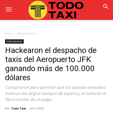
Inicio
Internacional
Internacional
Hackearon el despacho de
taxis del Aeropuerto JFK
ganando más de 100.000
dólares
Conspiraron para permitir que los taxistas deseados
evitaran los largos tiempos de espera y se saltaran la
fila a cambio de un pago
Por
Todo Taxi
-
02/11/2023