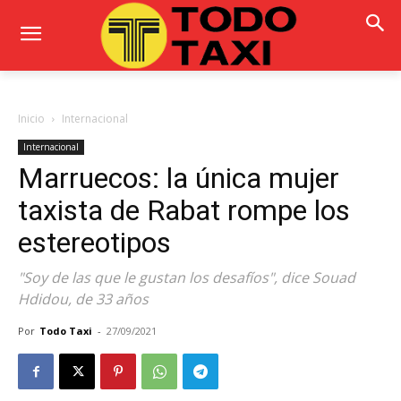
Inicio
Internacional
Internacional
Marruecos: la única mujer
taxista de Rabat rompe los
estereotipos
"Soy de las que le gustan los desafíos", dice Souad
Hdidou, de 33 años
Por
Todo Taxi
-
27/09/2021