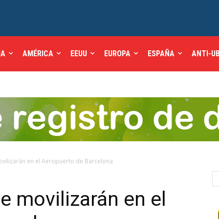
IA
AMÉRICA
EEUU
EUROPA
ESPAÑA
ANTI-U
ovilizarán en el Aeropuerto de Barcelona
e movilizarán en el