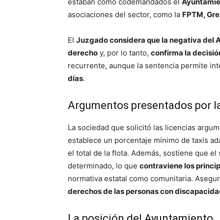
estaban como codemandados el
Ayuntamie
asociaciones del sector, como la
FPTM, Gre
El
Juzgado considera que la negativa del 
derecho
y, por lo tanto,
confirma la decisió
recurrente, aunque la sentencia permite in
días
.
Argumentos presentados por 
La sociedad que solicitó las licencias arg
establece un porcentaje mínimo de taxis a
el total de la flota. Además, sostiene que e
determinado, lo que
contraviene los princi
normativa estatal como comunitaria. Asegu
derechos de las personas con discapacid
La posición del Ayuntamiento