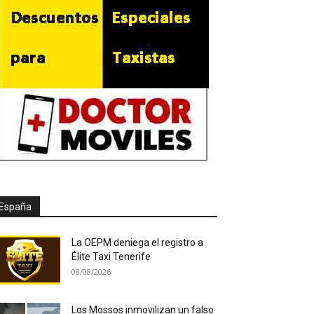
España
La OEPM deniega el registro a
Élite Taxi Tenerife
08/08/2026
Los Mossos inmovilizan un falso