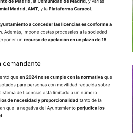
nto de Madrid, la Comunidad de Madrid
, y varias
mial Madrid, AMT
, y la
Plataforma Caracol
.
Ayuntamiento a conceder las licencias es conforme a
n
. Además, impone costas procesales a la sociedad
terponer un
recurso de apelación en un plazo de 15
la demandante
umentó que
en 2024 no se cumple con la normativa
que
daptados para personas con movilidad reducida sobre
l sistema de licencias está limitado a un número
pios de necesidad y proporcionalidad
tanto de la
ran que la negativa del Ayuntamiento
perjudica los
ad
.