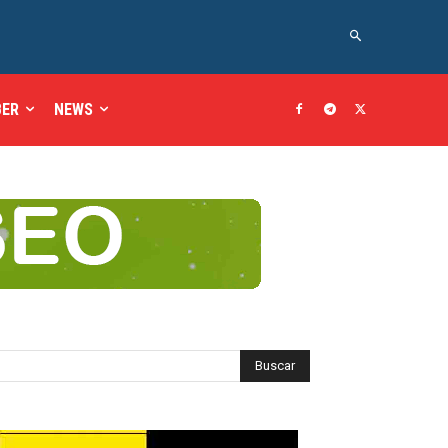
BER
NEWS