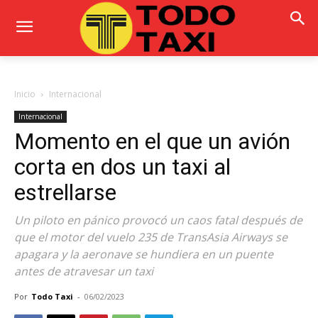
Inicio
Internacional
Internacional
Momento en el que un avión
corta en dos un taxi al
estrellarse
Un piloto en pánico provocó un caos fatal después de
que el motor del vuelo 235 de TransAsia Airways se
apagara y la aeronave se hundiera en un puente
antes de atravesar un taxi
Por
Todo Taxi
-
06/02/2023