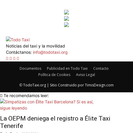
Noticias del taxi y la movilidad
Contáctanos:
info@todotaxi.org
Documentos
Publicidad en Todo Taxi
Contacto
Política de Cookies
Aviso Legal
©
TodoTaxi.org | Sitio Construido por
TimisDesign.com
Te recomendamos leer:
La OEPM deniega el registro a Élite Taxi
Tenerife