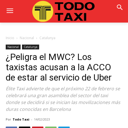
Inicio
Nacional
Catalunya
Nacional
Catalunya
¿Peligra el MWC? Los
taxistas acusan a la ACCO
de estar al servicio de Uber
Élite Taxi advierte de que el próximo 22 de febrero se
celebrará una gran asamblea del sector del taxi
donde se decidirá si se inician las movilizaciones más
duras conocidas en Barcelona
Por
Todo Taxi
-
14/02/2023