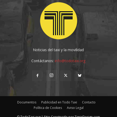
Noticias del taxi y la movilidad
Contáctanos:
info@todotaxi.org
Documentos
Publicidad en Todo Taxi
Contacto
Política de Cookies
Aviso Legal
©
TodoTaxi.org | Sitio Construido por
TimisDesign.com