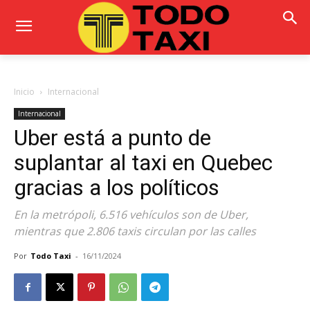
Inicio
Internacional
Internacional
Uber está a punto de
suplantar al taxi en Quebec
gracias a los políticos
En la metrópoli, 6.516 vehículos son de Uber,
mientras que 2.806 taxis circulan por las calles
Por
Todo Taxi
-
16/11/2024