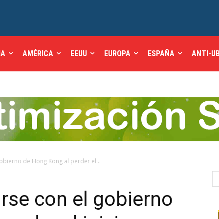
IA
AMÉRICA
EEUU
EUROPA
ESPAÑA
ANTI-U
obierno de Hong Kong al perder el...
irse con el gobierno