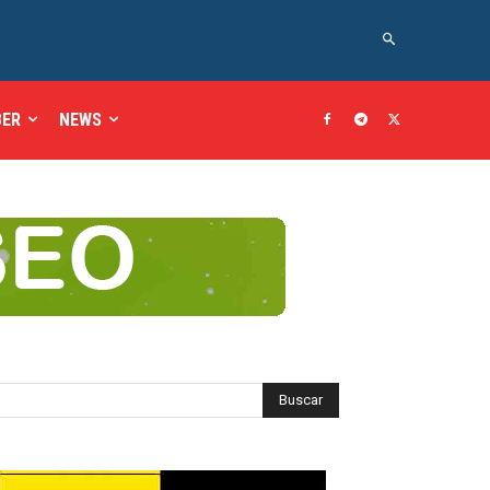
BER
NEWS