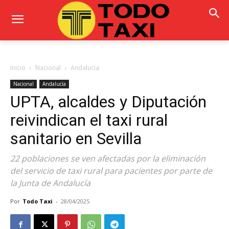
Inicio
Nacional
Andalucía
Nacional
Andalucía
UPTA, alcaldes y Diputación
reivindican el taxi rural
sanitario en Sevilla
22 poblaciones se ven afectadas por la eliminación
del servicio de taxi rural para pacientes por parte de
la Junta de Andalucía
Por
Todo Taxi
-
28/04/2025