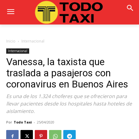
Inicio
Internacional
Internacional
Vanessa, la taxista que
traslada a pasajeros con
coronavirus en Buenos Aires
Es una de los 1.324 choferes que se ofrecieron para
llevar pacientes desde los hospitales hasta hoteles de
aislamiento.
Por
Todo Taxi
-
25/04/2020