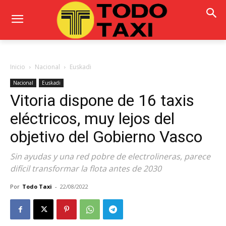
Inicio
Nacional
Euskadi
Nacional
Euskadi
Vitoria dispone de 16 taxis
eléctricos, muy lejos del
objetivo del Gobierno Vasco
Sin ayudas y una red pobre de electrolineras, parece
difícil transformar la flota antes de 2030
Por
Todo Taxi
-
22/08/2022