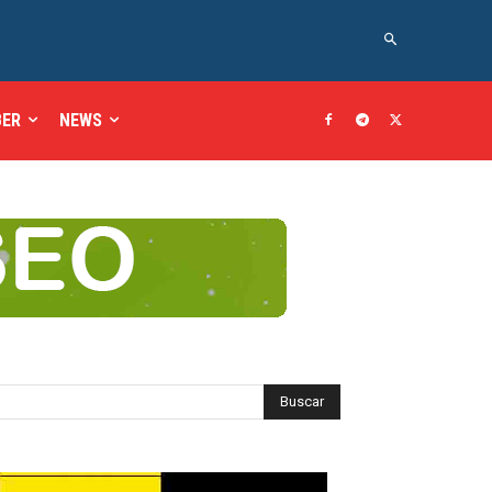
BER
NEWS