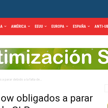
IA
AMÉRICA
EEUU
EUROPA
ESPAÑA
ANTI-U
 a parar debido a la falta de...
gow obligados a parar