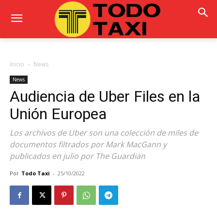
Inicio
News
News
Audiencia de Uber Files en la
Unión Europea
Los archivos de Uber son una colección de miles de
documentos filtrados por Mark MacGann y
publicados en julio por The Guardian
Por
Todo Taxi
-
25/10/2022