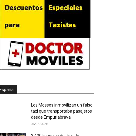
España
Los Mossos inmovilizan un falso
taxi que transportaba pasajeros
desde Empuriabrava
06/08/2026
2.400 licencias del taxi de