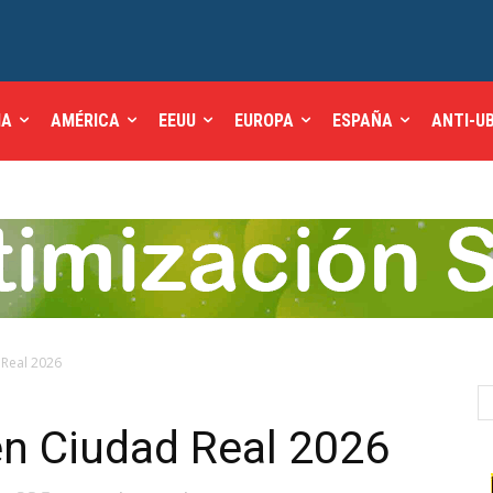
IA
AMÉRICA
EEUU
EUROPA
ESPAÑA
ANTI-U
 Real 2026
en Ciudad Real 2026