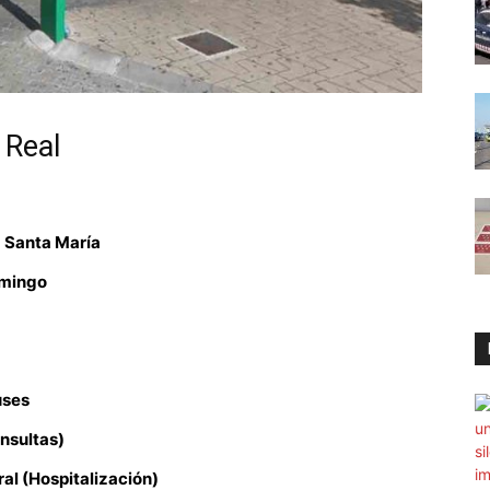
 Real
 Santa María
omingo
uses
nsultas)
al (Hospitalización)