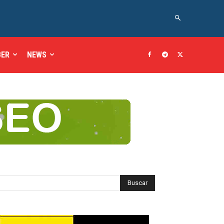
BER
NEWS